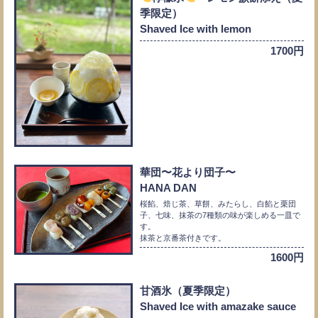
季限定）
Shaved Ice with lemon
1700円
華団〜花より団子〜
HANA DAN
桜餡、焙じ茶、草餅、みたらし、白餡と栗団
子、七味、抹茶の7種類の味が楽しめる一皿で
す。
抹茶と京番茶付きです。
1600円
甘酒氷（夏季限定）
Shaved Ice with amazake sauce