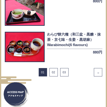
800円
わらび餅六種（和三盆・黒糖・抹
茶・京七味・生姜・黒胡麻）
Warabimochi(6 flavours)
880円
01
02
03
→