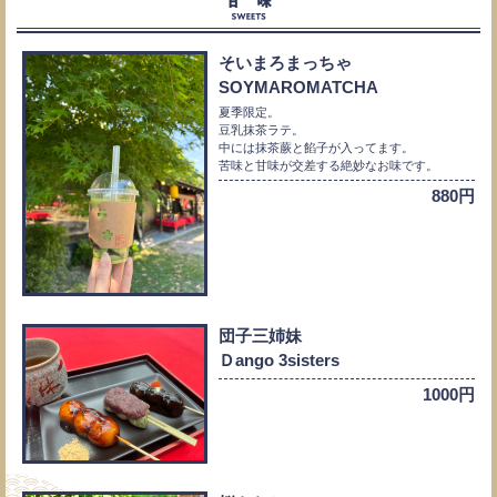
そいまろまっちゃ
SOYMAROMATCHA
夏季限定。
豆乳抹茶ラテ。
中には抹茶蕨と餡子が入ってます。
苦味と甘味が交差する絶妙なお味です。
880円
団子三姉妹
Ｄango 3sisters
1000円