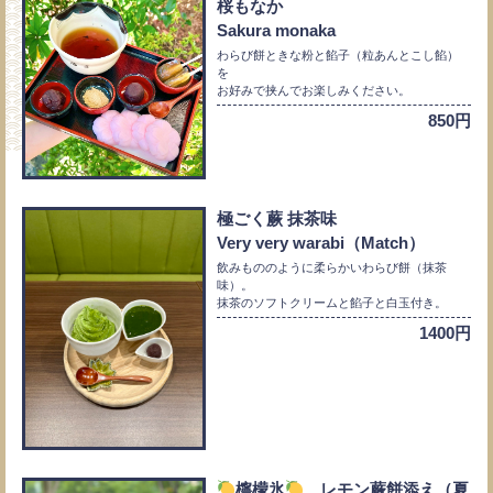
桜もなか
Sakura monaka
わらび餅ときな粉と餡子（粒あんとこし餡）
を
お好みで挟んでお楽しみください。
850円
極ごく蕨 抹茶味
Very very warabi（Match）
飲みもののように柔らかいわらび餅（抹茶
味）。
抹茶のソフトクリームと餡子と白玉付き。
1400円
檸檬氷
レモン蕨餅添え（夏