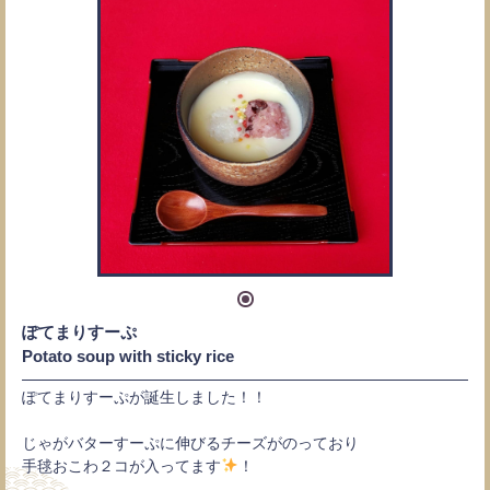
ぽてまりすーぷ
Potato soup with sticky rice
ぽてまりすーぷが誕生しました！！
じゃがバターすーぷに伸びるチーズがのっており
手毬おこわ２コが入ってます
！